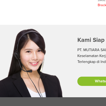
SPARE
Dry Chemical
Brack
dar Portable &
Kami Siap
PT. MUTIARA SAF
Keselamatan Kerj
Terlengkap di In
Whats