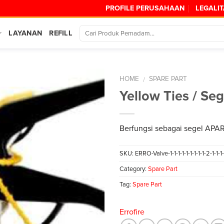
PROFILE PERUSAHAAN
LEGALI
LAYANAN
REFILL
HOME
SPARE PART
/
Yellow Ties / Se
Berfungsi sebagai segel APA
SKU:
ERRO-Valve-1-1-1-1-1-1-1-1-1-2-1-1-1-
Category:
Spare Part
Tag:
Spare Part
Errofire