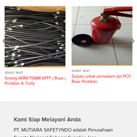
SPARE PART
SPARE PART
Sepatu untuk pemadam api PCV
Selang APAR FOAM AFFF ( Busa )
Base Portable
Portable & Trolly
Kami Siap Melayani Anda
PT. MUTIARA SAFETYNDO adalah Perusahaan