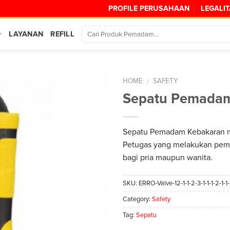
PROFILE PERUSAHAAN
LEGALI
LAYANAN
REFILL
HOME
SAFETY
/
Sepatu Pemadam
Sepatu Pemadam Kebakaran m
Petugas yang melakukan pem
bagi pria maupun wanita.
SKU:
ERRO-Valve-12-1-1-2-3-1-1-1-2-1-1-
Category:
Safety
Tag:
Sepatu