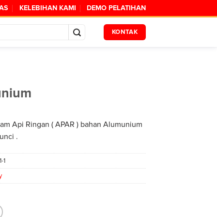
TAS
KELEBIHAN KAMI
DEMO PELATIHAN
KONTAK
unium
am Api Ringan ( APAR ) bahan Alumunium
unci .
1-1
y