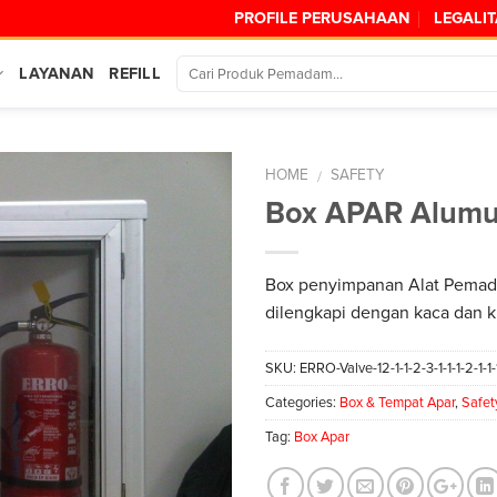
PROFILE PERUSAHAAN
LEGALI
LAYANAN
REFILL
HOME
SAFETY
/
Box APAR Alum
Box penyimpanan Alat Pemad
dilengkapi dengan kaca dan k
SKU:
ERRO-Valve-12-1-1-2-3-1-1-1-2-1-1-
Categories:
Box & Tempat Apar
,
Safet
Tag:
Box Apar