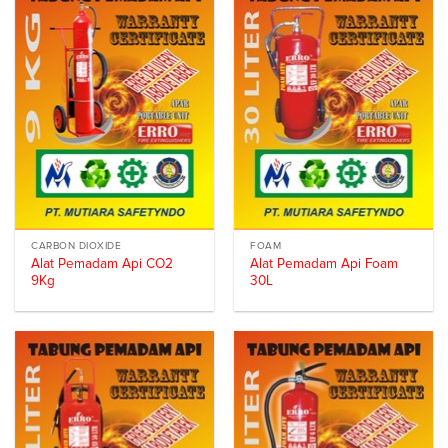
CARBON DIOXIDE
FOAM
Alat Pemadam Api CO2
Alat Pemadam Api Foam
9Kg
30L