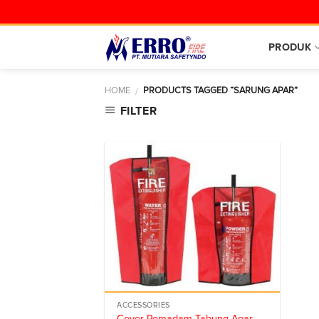
Skip
to
content
PRODUK
HOME
PRODUCTS TAGGED “SARUNG APAR”
/
FILTER
ACCESSORIES
Cover Pemadam Tabung Apar